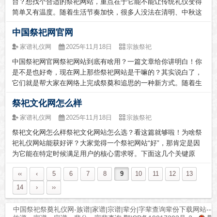
台？想找个合适的祭祀网站，重点在于它能不能让传统礼仪变得
简单又有温度。随着生活节奏加快，很多人没法在清明、中秋这
些重要日子亲自到场祭扫，线上祭奠平台就成了贴心的选择。今
中国祭祀网官网
天咱们就聊聊，怎么从众多网站里选出既方便又不失敬意的那
个。一、中国文明祭祀...
家谱礼仪网
2025年11月18日
宗族祭祀
中国祭祀网官网祭祀网站到底有啥用？一篇文章给你讲明白！你
是不是也好奇，现在网上那些祭祀网站是干嘛的？其实说白了，
它们就是帮大家在网络上完成祭奠和追思的一种新方式。随着生
活节奏加快，很多人没法经常赶回老家或者亲自去墓园，这种线
祭祀文化网怎么样
上平台就慢慢走进了我们的生活。今天，我就来聊聊这类网站的
来龙去脉、能帮我们...
家谱礼仪网
2025年11月18日
宗族祭祀
祭祀文化网怎么样祭祀文化网站怎么选？看这篇就够啦！为啥祭
祀礼仪网站能获好评？大家觉得一个祭祀网站“好”，那肯定是因
为它能在特定时候满足用户的核心需求呀。下面这几个关键原
因，您可得听好了！信息权威专业，内容全面系统文化溯源超准
‹‹
‹
5
6
7
8
9
10
11
12
13
确：一个好的祭祀网站，那得引经据典，把不同祭祀，像清明、
中元、先祖忌日这些...
14
›
››
中国祭祀祭奠礼仪网-族谱|家谱|宗谱|辈分|字辈查询辈份下载网站---