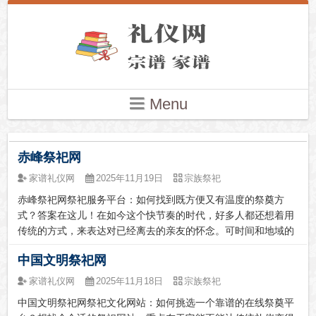
Menu
赤峰祭祀网
家谱礼仪网
2025年11月19日
宗族祭祀
赤峰祭祀网祭祀服务平台：如何找到既方便又有温度的祭奠方
式？答案在这儿！在如今这个快节奏的时代，好多人都还想着用
传统的方式，来表达对已经离去的亲友的怀念。可时间和地域的
限制，常常让人有心无力。就拿我自己来说吧，之前因为工作调
中国文明祭祀网
动去了外地，每到清明节，心里就特别纠结，既想回去给逝去的
长辈扫墓，又实在抽不...
家谱礼仪网
2025年11月18日
宗族祭祀
中国文明祭祀网祭祀文化网站：如何挑选一个靠谱的在线祭奠平