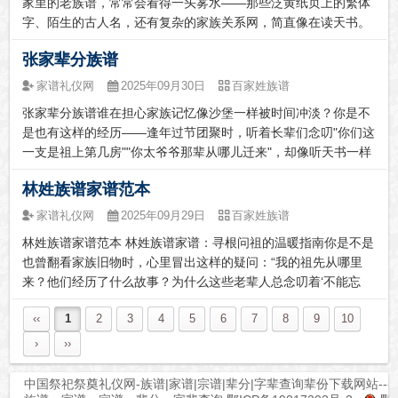
家里的老族谱，常常会看得一头雾水——那些泛黄纸页上的繁体
字、陌生的古人名，还有复杂的家族关系网，简直像在读天书。
更让人头疼的是，不少族谱在战乱年代出现断档，想接上都找不
张家辈分族谱
到头绪。这种想了解家族历史却无从下手的感觉，确实让人着
急。破解难题其实有窍...
家谱礼仪网
2025年09月30日
百家姓族谱
张家辈分族谱谁在担心家族记忆像沙堡一样被时间冲淡？你是不
是也有这样的经历——逢年过节团聚时，听着长辈们念叨"你们这
一支是祖上第几房""你太爷爷那辈从哪儿迁来"，却像听天书一样
茫然？眼看着能说清家族脉络的老人渐渐离去，那些藏在皱纹里
林姓族谱家谱范本
的故事即将永远沉入时光深处。...
家谱礼仪网
2025年09月29日
百家姓族谱
林姓族谱家谱范本 林姓族谱家谱：寻根问祖的温暖指南你是不是
也曾翻看家族旧物时，心里冒出这样的疑问：“我的祖先从哪里
来？他们经历了什么故事？为什么这些老辈人总念叨着‘不能忘
本’？”随着生活节奏加快，家族记忆渐渐模糊，年轻一代对姓氏
‹‹
1
2
3
4
5
6
7
8
9
10
起源越来越陌生。别担心，这正是族谱存在的意义——它像一本
家族“...
›
››
中国祭祀祭奠礼仪网-族谱|家谱|宗谱|辈分|字辈查询辈份下载网站---