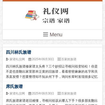
Menu
四川林氏族谱
家谱礼仪网
2025年09月30日
百家姓族谱
四川林氏族谱修家谱太头疼？三个妙招让寻根问祖变轻松！你是
不是也曾翻出家里那本泛黄的旧族谱，看着密密麻麻的名字和关
系直发懵？想要整理却不知从何下手，询问长辈时发现很多记忆
已经模糊，担心家族历史就这么消失在时光里？别着急，这些困
席氏族谱
扰无数人的寻根难题，今天就来帮你一一破解！寻根问祖的千年
智慧中国人修谱的传...
家谱礼仪网
2025年09月30日
百家姓族谱
席氏族谱家谱老旧难懂，寻根问祖该从哪儿下手？很多朋友翻出