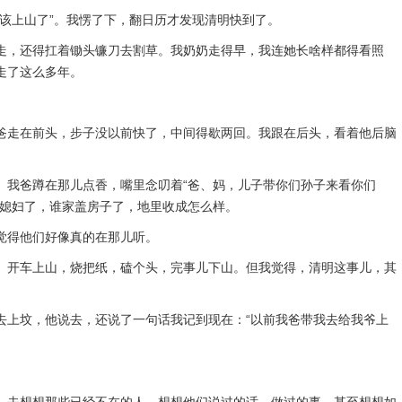
该上山了”。我愣了下，翻日历才发现清明快到了。
走，还得扛着锄头镰刀去割草。我奶奶走得早，我连她长啥样都得看照
走了这么多年。
爸走在前头，步子没以前快了，中间得歇两回。我跟在后头，看着他后脑
。我爸蹲在那儿点香，嘴里念叨着“爸、妈，儿子带你们孙子来看你们
娶媳妇了，谁家盖房子了，地里收成怎么样。
觉得他们好像真的在那儿听。
。开车上山，烧把纸，磕个头，完事儿下山。但我觉得，清明这事儿，其
去上坟，他说去，还说了一句话我记到现在：“以前我爸带我去给我爷上