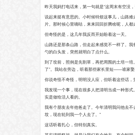
昨天我妈打电话来，第一句就是“这周末有空没，
说起来挺有意思的。小时候特烦这事儿，山路难
片。那时候心里嘀咕，来来回回折腾啥呢，人都
但奇怪的是，这几年我反而开始盼着这一天。
山路还是那条山路，但走起来感觉不一样了。我
勺的白头发，突然就明白了点什么。
到了坟前，照例是先割草，再把周围的土培一培
了”。我站在旁边，听着那些家长里短——谁家
你说奇怪不奇怪，明明没人应，但听着这些话，
我发现一个事，现在很多人把清明当成一种形式
实是做给活人看的。
我有个朋友去年他爸走了。今年清明我问他去不
坟，现在轮到我一个人去了。”
这话听着扎心，但特别真实。