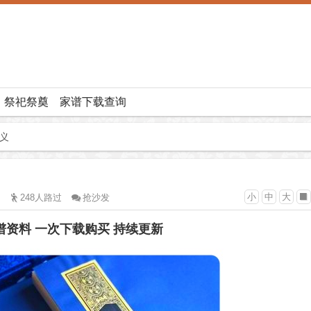
祭祀祭奠
家谱下载查询
意义
小
中
大
248人路过
抢沙发
族谱资料 一次下载购买 持续更新