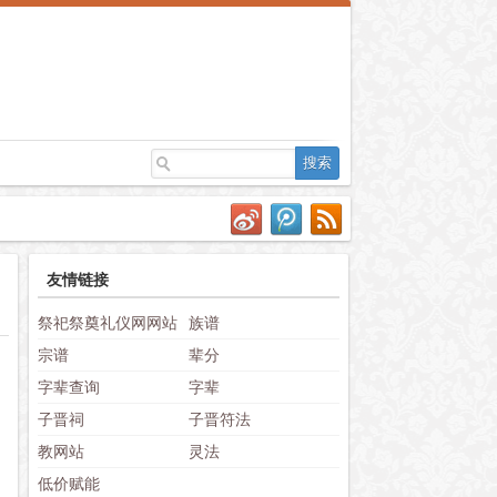
友情链接
祭祀祭奠礼仪网网站
族谱
宗谱
辈分
字辈查询
字辈
子晋祠
子晋符法
教网站
灵法
低价赋能