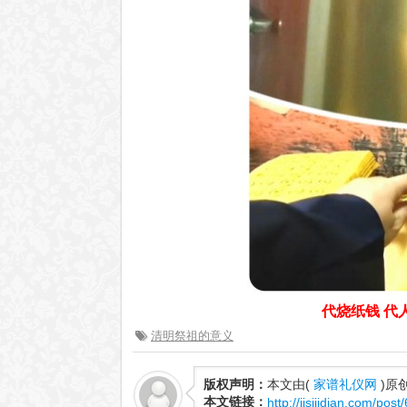
代烧纸钱 代人烧
清明祭祖的意义
版权声明：
本文由(
家谱礼仪网
)原
本文链接：
http://jisijidian.com/post