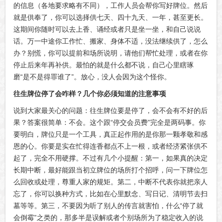
的信息（各地要求略有不同），工作人员会帮你写好牌位。然后
就是供奉了，你可以选择供七天、四十九天、一年，甚至更长。
这期间你随时可以去上香、诵经或者只是坐一坐，和自己说说
话。万一中途你工作忙、搬家、身体不适，没法继续供了，怎么
办？别慌，你可以提前和场所说明，请他们帮忙处理，或者在你
停止后来年再补供。最怕的就是什么都不说，自己心里瞎琢
磨“是不是得罪谁了”。放心，没人会因为这个怪你。
往生牌位停了会咋样？几个你必须知道的注意事项
说到大家最关心的问题：往生牌位要是停了，会不会有不好的后
果？答案很简单：不会。这个跟“停交会员费”完全是两码事。你
要明白，牌位只是一个工具，真正起作用的是你那一颗孝敬和感
恩的心。你要是实在忙得连香都点不上一根，或者经济紧张供不
起了，完全不用硬撑。不过有几个小提醒：第一，如果真的决定
长期中断，最好能跟当初立牌位的场所打个招呼，问一下牌位怎
么回收或处理，尊重人家的规矩。第二，中断不代表你就把亲人
忘了，你可以换种方式，比如在心里默念、写日记、清明节去扫
墓等等。第三，不要因为听了别人的传言就害怕，什么“停了就
会倒霉”之类的，那多半是误解或者个别场所为了稳定收入的说