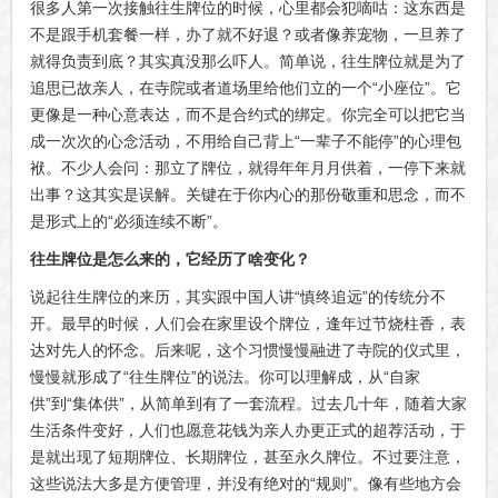
很多人第一次接触往生牌位的时候，心里都会犯嘀咕：这东西是
不是跟手机套餐一样，办了就不好退？或者像养宠物，一旦养了
就得负责到底？其实真没那么吓人。简单说，往生牌位就是为了
追思已故亲人，在寺院或者道场里给他们立的一个“小座位”。它
更像是一种心意表达，而不是合约式的绑定。你完全可以把它当
成一次次的心念活动，不用给自己背上“一辈子不能停”的心理包
袱。不少人会问：那立了牌位，就得年年月月供着，一停下来就
出事？这其实是误解。关键在于你内心的那份敬重和思念，而不
是形式上的“必须连续不断”。
往生牌位是怎么来的，它经历了啥变化？
说起往生牌位的来历，其实跟中国人讲“慎终追远”的传统分不
开。最早的时候，人们会在家里设个牌位，逢年过节烧柱香，表
达对先人的怀念。后来呢，这个习惯慢慢融进了寺院的仪式里，
慢慢就形成了“往生牌位”的说法。你可以理解成，从“自家
供”到“集体供”，从简单到有了一套流程。过去几十年，随着大家
生活条件变好，人们也愿意花钱为亲人办更正式的超荐活动，于
是就出现了短期牌位、长期牌位，甚至永久牌位。不过要注意，
这些说法大多是方便管理，并没有绝对的“规则”。像有些地方会