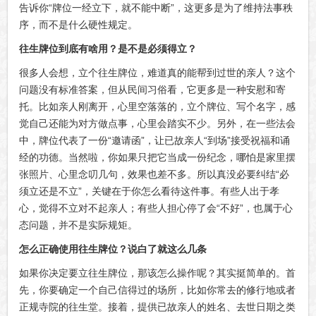
告诉你“牌位一经立下，就不能中断”，这更多是为了维持法事秩
序，而不是什么硬性规定。
往生牌位到底有啥用？是不是必须得立？
很多人会想，立个往生牌位，难道真的能帮到过世的亲人？这个
问题没有标准答案，但从民间习俗看，它更多是一种安慰和寄
托。比如亲人刚离开，心里空落落的，立个牌位、写个名字，感
觉自己还能为对方做点事，心里会踏实不少。另外，在一些法会
中，牌位代表了一份“邀请函”，让已故亲人“到场”接受祝福和诵
经的功德。当然啦，你如果只把它当成一份纪念，哪怕是家里摆
张照片、心里念叨几句，效果也差不多。所以真没必要纠结“必
须立还是不立”，关键在于你怎么看待这件事。有些人出于孝
心，觉得不立对不起亲人；有些人担心停了会“不好”，也属于心
态问题，并不是实际规矩。
怎么正确使用往生牌位？说白了就这么几条
如果你决定要立往生牌位，那该怎么操作呢？其实挺简单的。首
先，你要确定一个自己信得过的场所，比如你常去的修行地或者
正规寺院的往生堂。接着，提供已故亲人的姓名、去世日期之类