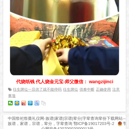
代烧纸钱 代人烧金元宝-师父微信： wangzijinci
往生牌位一旦供了就不能停吗
往生牌位
供奉中断
正确使用
注意
事项
中国祭祀祭奠礼仪网-族谱|家谱|宗谱|辈分|字辈查询辈份下载网站---
族谱，家谱，宗谱，辈分，字辈查询
鄂ICP备19017203号-2
鄂
公网安备42070002000013号