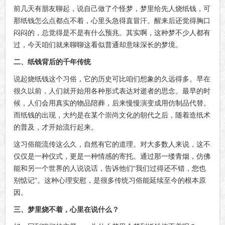
前几天有朋友聊起，说自己做了个怪梦，梦里给先人烧纸钱，可
那纸钱怎么点都点不着，心里头急得直冒汗。醒来后还觉得胸口
闷闷的，总觉得是不是有什么预兆。其实啊，这种梦不少人都有
过，今天咱们就来聊聊这看似普通却意味深长的梦境。
二、纸钱背后的千年传统
说起烧纸钱这个习俗，它的历史可比咱们想象的久远得多。早在
很久以前，人们就开始用各种形式表达对逝者的思念。最早的时
候，人们会用真实的物品陪葬，后来慢慢演变成用仿制品代替。
而纸钱的出现，大约是在某个崇尚文化的朝代之后，随着造纸术
的普及，才开始流行起来。
这习俗能流传这么久，自然有它的道理。对大多数人来说，这不
仅仅是一种仪式，更是一种情感的寄托。通过那一缕青烟，仿佛
能和另一个世界的人说说话，告诉他们“我们过得还不错，您也
别惦记”。这种心理安慰，是很多传统习俗能延续至今的根本原
因。
三、梦里烧不着，心里在说什么？