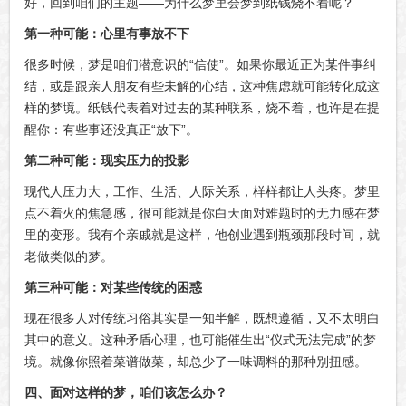
好，回到咱们的主题——为什么梦里会梦到纸钱烧不着呢？
第一种可能：心里有事放不下
很多时候，梦是咱们潜意识的“信使”。如果你最近正为某件事纠
结，或是跟亲人朋友有些未解的心结，这种焦虑就可能转化成这
样的梦境。纸钱代表着对过去的某种联系，烧不着，也许是在提
醒你：有些事还没真正“放下”。
第二种可能：现实压力的投影
现代人压力大，工作、生活、人际关系，样样都让人头疼。梦里
点不着火的焦急感，很可能就是你白天面对难题时的无力感在梦
里的变形。我有个亲戚就是这样，他创业遇到瓶颈那段时间，就
老做类似的梦。
第三种可能：对某些传统的困惑
现在很多人对传统习俗其实是一知半解，既想遵循，又不太明白
其中的意义。这种矛盾心理，也可能催生出“仪式无法完成”的梦
境。就像你照着菜谱做菜，却总少了一味调料的那种别扭感。
四、面对这样的梦，咱们该怎么办？