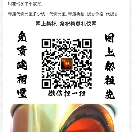
叫花钱买了个寂寞。
寺庙代烧元宝多少钱：代烧元宝, 寺庙祈福, 烧香价格, 代烧香
网上祭祀 祭祀祭奠礼仪网