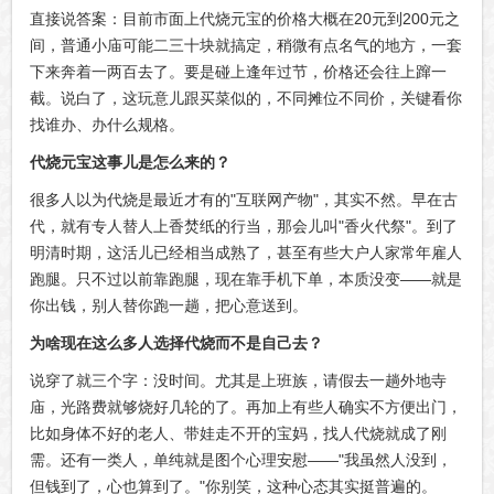
直接说答案：目前市面上代烧元宝的价格大概在20元到200元之
间，普通小庙可能二三十块就搞定，稍微有点名气的地方，一套
下来奔着一两百去了。要是碰上逢年过节，价格还会往上蹿一
截。说白了，这玩意儿跟买菜似的，不同摊位不同价，关键看你
找谁办、办什么规格。
代烧元宝这事儿是怎么来的？
很多人以为代烧是最近才有的"互联网产物"，其实不然。早在古
代，就有专人替人上香焚纸的行当，那会儿叫"香火代祭"。到了
明清时期，这活儿已经相当成熟了，甚至有些大户人家常年雇人
跑腿。只不过以前靠跑腿，现在靠手机下单，本质没变——就是
你出钱，别人替你跑一趟，把心意送到。
为啥现在这么多人选择代烧而不是自己去？
说穿了就三个字：没时间。尤其是上班族，请假去一趟外地寺
庙，光路费就够烧好几轮的了。再加上有些人确实不方便出门，
比如身体不好的老人、带娃走不开的宝妈，找人代烧就成了刚
需。还有一类人，单纯就是图个心理安慰——"我虽然人没到，
但钱到了，心也算到了。"你别笑，这种心态其实挺普遍的。