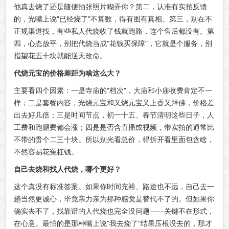
他真去烧了还是随便拍张照片糊弄你？第二，认准有实拍反馈
的，光嘴上说"已经烧了"不算数，得有图有真相。第三，别在不
正规渠道找，有些私人代烧收了钱就跑路，连个售后都没有。第
四，心态放平，别把代烧当成"花钱买保障"，它就是个服务，别
指望花五十块就能逆天改命。
代烧元宝的价格差距为啥这么大？
主要看四个因素：一是寺庙的"档次"，大庙和小庙收费肯定不一
样；二是套餐内容，光烧元宝和又烧元宝又上香又拜佛，价格差
出去好几倍；三是时间节点，初一十五、春节清明这些日子，人
工费和跑腿费都会涨；四是是否含直播或视频，带实拍的通常比
不带的贵个二三十块。所以别光看总价，得拆开看里面包含啥，
不然容易花冤枉钱。
自己去烧和找人代烧，哪个更好？
这个真没有标准答案。如果你时间充裕、路途也不远，自己去一
趟当然更诚心，毕竟亲力亲为那种感觉是替代不了的。但如果你
确实去不了，找靠谱的人代烧也完全没问题——关键不在形式，
在心意。最怕的是那种嘴上说"我去烧了"结果压根没去的，那才