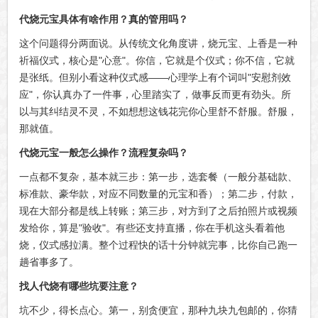
代烧元宝具体有啥作用？真的管用吗？
这个问题得分两面说。从传统文化角度讲，烧元宝、上香是一种
祈福仪式，核心是"心意"。你信，它就是个仪式；你不信，它就
是张纸。但别小看这种仪式感——心理学上有个词叫"安慰剂效
应"，你认真办了一件事，心里踏实了，做事反而更有劲头。所
以与其纠结灵不灵，不如想想这钱花完你心里舒不舒服。舒服，
那就值。
代烧元宝一般怎么操作？流程复杂吗？
一点都不复杂，基本就三步：第一步，选套餐（一般分基础款、
标准款、豪华款，对应不同数量的元宝和香）；第二步，付款，
现在大部分都是线上转账；第三步，对方到了之后拍照片或视频
发给你，算是"验收"。有些还支持直播，你在手机这头看着他
烧，仪式感拉满。整个过程快的话十分钟就完事，比你自己跑一
趟省事多了。
找人代烧有哪些坑要注意？
坑不少，得长点心。第一，别贪便宜，那种九块九包邮的，你猜